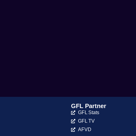
GFL Partner
GFL Stats
GFL TV
AFVD