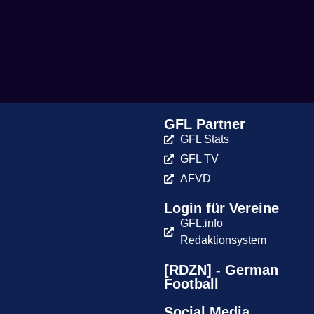
GFL Partner
GFL Stats
GFL TV
AFVD
Login für Vereine
GFL.info
Redaktionsystem
[RDZN] - German
Football
Social Media