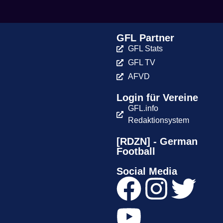
GFL Partner
GFL Stats
GFL TV
AFVD
Login für Vereine
GFL.info
Redaktionsystem
[RDZN] - German
Football
Social Media