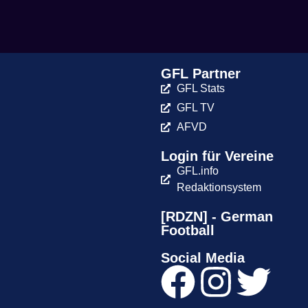
GFL Partner
GFL Stats
GFL TV
AFVD
Login für Vereine
GFL.info
Redaktionsystem
[RDZN] - German
Football
Social Media