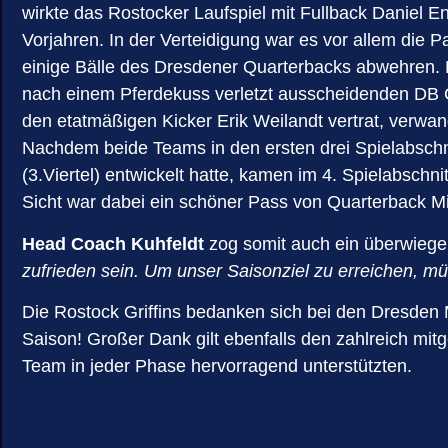
wirkte das Rostocker Laufspiel mit Fullback Daniel E
Vorjahren. In der Verteidigung war es vor allem die P
einige Bälle des Dresdener Quarterbacks abwehren. F
nach einem Pferdekuss verletzt ausscheidenden DB C
den etatmäßigen Kicker Erik Weilandt vertrat, verwan
Nachdem beide Teams in den ersten drei Spielabschni
(3.Viertel) entwickelt hatte, kamen im 4. Spielabsch
Sicht war dabei ein schöner Pass von Quarterback Mi
Head Coach Kuhfeldt
zog somit auch ein überwiegen
zufrieden sein. Um unser Saisonziel zu erreichen, m
Die Rostock Griffins bedanken sich bei den Dresden M
Saison! Großer Dank gilt ebenfalls den zahlreich mit
Team in jeder Phase hervorragend unterstützten.