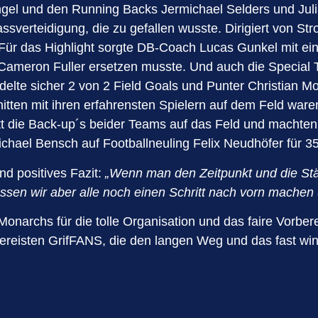
ngel und den Running Backs Jermichael Selders und Julia
assverteidigung, die zu gefallen wusste. Dirigiert von S
ür das Highlight sorgte DB-Coach Lucas Gunkel mit ein
ameron Fuller ersetzen musste. Und auch die Special T
delte sicher 2 von 2 Field Goals und Punter Christian Mo
tten mit ihren erfahrensten Spielern auf dem Feld war
nitt die Back-up´s beider Teams auf das Feld und machten
chael Bensch auf Footballneuling Felix Neudhöfer für 3
d positives Fazit:
„Wenn man den Zeitpunkt und die Stä
üssen wir aber alle noch einen Schritt nach vorn machen
onarchs für die tolle Organisation und das faire Vorber
gereisten GrifFANS, die den langen Weg und das fast wi