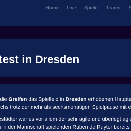
Home
Live
Spiele
Teams
S
test in Dresden
 die
Greifen
das Spielfeld in
Dresden
erhobenen Hauptes 
s trotz der mehr als sechsmonatigen Spielpause mit er
städter war es vor allem der sehr agile und überlegt agi
u in der Mannschaft spielenden Ruben de Ruyter bereits