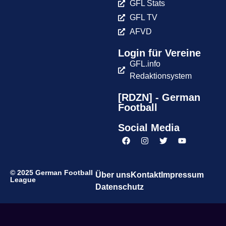
GFL Stats
GFL TV
AFVD
Login für Vereine
GFL.info
Redaktionsystem
[RDZN] - German
Football
Social Media
© 2025 German Football
Über uns
Kontakt
Impressum
League
Datenschutz