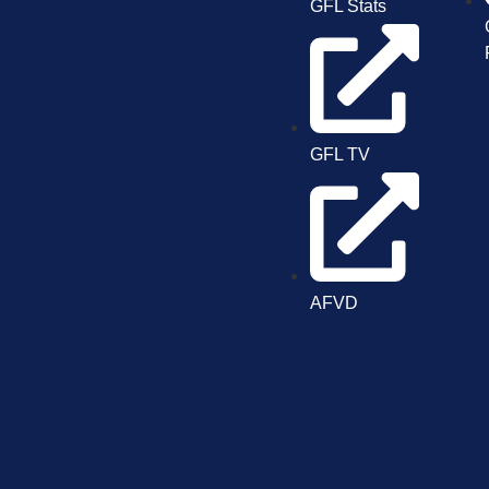
GFL Stats
GFL TV
AFVD