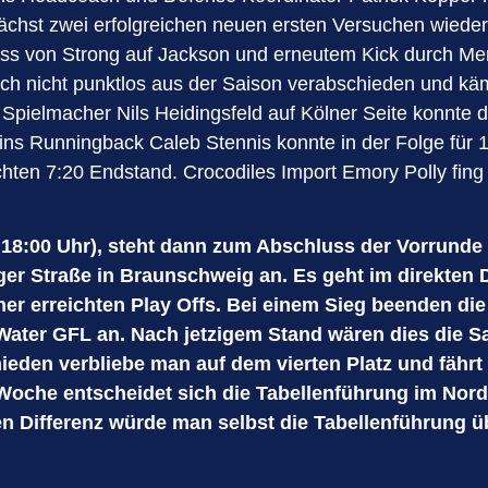
chst zwei erfolgreichen neuen ersten Versuchen wieder 
ss von Strong auf Jackson und erneutem Kick durch Men
h nicht punktlos aus der Saison verabschieden und kämpf
ielmacher Nils Heidingsfeld auf Kölner Seite konnte die
lins Runningback Caleb Stennis konnte in der Folge für 
hten 7:20 Endstand. Crocodiles Import Emory Polly fing l
8:00 Uhr), steht dann zum Abschluss der Vorrunde
ger Straße in Braunschweig an. Es geht im direkten 
er erreichten Play Offs. Bei einem Sieg beenden die 
Water GFL an. Nach jetzigem Stand wären dies die Sa
ieden verbliebe man auf dem vierten Platz und fäh
che entscheidet sich die Tabellenführung im Norde
n Differenz würde man selbst die Tabellenführung 