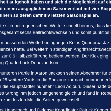
heit aufgeholt haben und sich die Möglichkeit auf e
t einem ausgeglichenen Saisonverlauf mit vier Siegen
nern zu deren definitiv letzten Saisonspiel an.
ellte sich bei regnerischem Wetter schnell heraus, dass 
 insgesamt sechs Ballrechtswechseln und somit punktlos 
sam bessernden Wetterbedingungen Kölns Quarterback zun
enzen hatte. Bei weiterhin ständigen Angriffsrechtswec
 zur 0:6 Halbzeitführung bedient werden. Der Kick ging l
ting Quarterback Donovan Isom.
munteren Partie in Aaron Jackson seinen Abnehmer für 
wa 25 weitere Yards in die Endzone zur nach nunmehr er
für die Hauptstädter nunmehr Leon Adjouri. Dieser hatte 
es Strong ihm jedoch umgehend gleich und fand in Rebe
n zum letzten Mal die Seiten gewechselt.
lns Headcoach und Defense Koordinator Patrick Köpper h