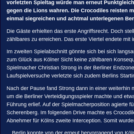
vorletzten Spieltag würde man erneut Punktgleich
gegen die Lions wahren. Die Crocodiles reisten mi
einmal siegreichen und achtmal unterlegenen Berli
Die Gäste erhielten das erste Angriffsrecht. Doch st
zählbares zu erreichen. Das erste Viertel endete mit
Im zweiten Spielabschnitt gönnte sich bei sich lang
zum Glück aus Kölner Sicht keine zählbaren Konsequ
Spielmacher Christian Strong in der Berliner Endzone
Laufspielversuche verletzte sich zudem Berlins Star
Nach der Pause fand Strong dann in einer weiterhin 
um die Berliner Verteidigungsspieler machte und et
Führung erlief. Auf der Spielmacherposition agierte 
Scherenberg. Im folgenden Drive machte es Crocodil
Abnehmer für Kölns zweite Interception. Somit wurde
Berlin konnte von der erneut hervorragend von Kö