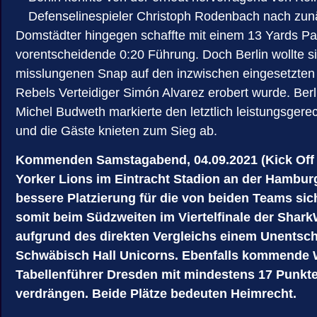
Defenselinespieler Christoph Rodenbach nach zunä
Domstädter hingegen schaffte mit einem 13 Yards Pa
vorentscheidende 0:20 Führung. Doch Berlin wollte sic
misslungenen Snap auf den inzwischen eingesetzten Sp
Rebels Verteidiger Simón Alvarez erobert wurde. Ber
Michel Budweth markierte den letztlich leistungsgerec
und die Gäste knieten zum Sieg ab.
Kommenden Samstagabend, 04.09.2021 (Kick Off 1
Yorker Lions im Eintracht Stadion an der Hambur
bessere Platzierung für die von beiden Teams sich
somit beim Südzweiten im Viertelfinale der Shark
aufgrund des direkten Vergleichs einem Unentsch
Schwäbisch Hall Unicorns. Ebenfalls kommende Wo
Tabellenführer Dresden mit mindestens 17 Punkte
verdrängen. Beide Plätze bedeuten Heimrecht.