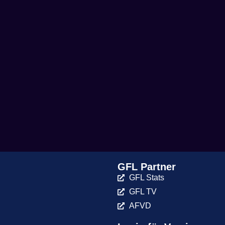
GFL Partner
GFL Stats
GFL TV
AFVD