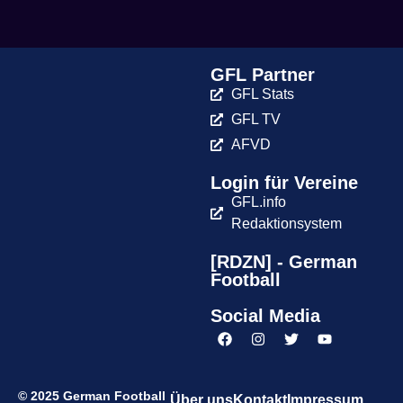
GFL Partner
GFL Stats
GFL TV
AFVD
Login für Vereine
GFL.info
Redaktionsystem
[RDZN] - German
Football
Social Media
© 2025 German Football
Über uns
Kontakt
Impressum