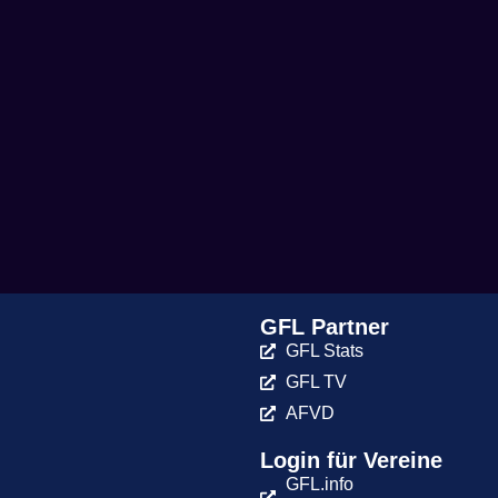
GFL Partner
GFL Stats
GFL TV
AFVD
Login für Vereine
GFL.info