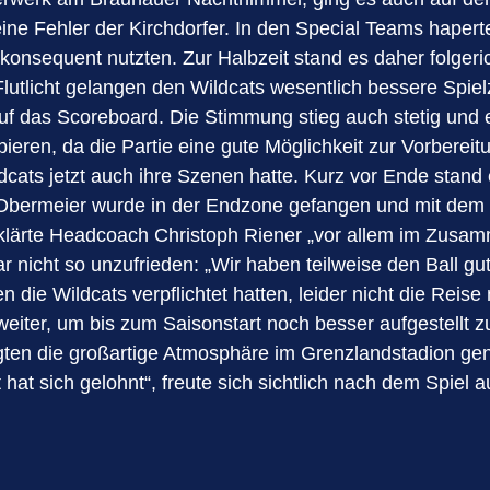
eine Fehler der Kirchdorfer. In den Special Teams hape
 konsequent nutzten. Zur Halbzeit stand es daher folgeri
Flutlicht gelangen den Wildcats wesentlich bessere Spi
auf das Scoreboard. Die Stimmung stieg auch stetig und e
eren, da die Partie eine gute Möglichkeit zur Vorbereit
cats jetzt auch ihre Szenen hatte. Kurz vor Ende stand
Obermeier wurde in der Endzone gefangen und mit dem 
, erklärte Headcoach Christoph Riener „vor allem im Zus
 nicht so unzufrieden: „Wir haben teilweise den Ball gu
 die Wildcats verpflichtet hatten, leider nicht die Rei
t weiter, um bis zum Saisonstart noch besser aufgestellt
iligten die großartige Atmosphäre im Grenzlandstadion g
 hat sich gelohnt“, freute sich sichtlich nach dem Spiel