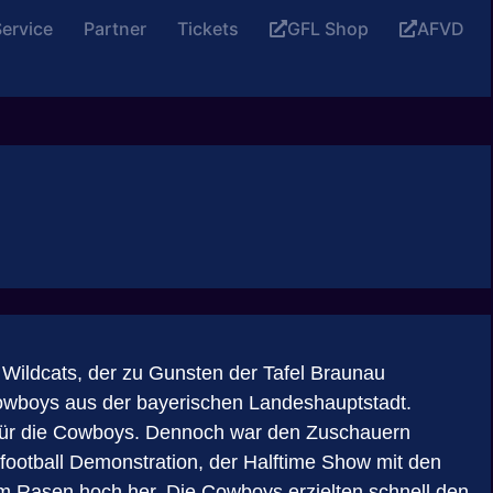
ervice
Partner
Tickets
GFL Shop
AFVD
f Wildcats, der zu Gunsten der Tafel Braunau
 Cowboys aus der bayerischen Landeshauptstadt.
 für die Cowboys. Dennoch war den Zuschauern
ootball Demonstration, der Halftime Show mit den
 Rasen hoch her. Die Cowboys erzielten schnell den