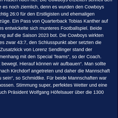
rte es noch ziemlich, denn es wurden den Cowboys
chtig 26:0 für den Erstligisten und ehemaligen
elzüge. Ein Pass von Quarterback Tobias Kanther auf
s entwickelte sich munteres Footballspiel. Beide
ung auf die Saison 2023 bot. Die Cowboys wirkten
 es zwar 43:7, den Schlusspunkt aber setzten die
Zusatzkick von Lorenz Sendlinger stand der
ammenhang mit den Special Teams“, so der Coach.
t bewegt. Hierauf können wir aufbauen“. Man sollte
se nach Kirchdorf angetreten und daher die Mannschaft
 zu sein“, so Schmidtke. Für beide Mannschaften war
enossen. Stimmung super, perfektes Wetter und eine
 auch Präsident Wolfgang Höfelsauer über die 1300