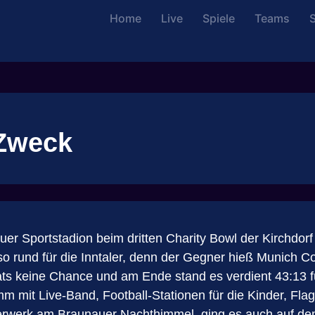
Home
Live
Spiele
Teams
S
 Zweck
uer Sportstadion beim dritten Charity Bowl der Kirchdor
z so rund für die Inntaler, denn der Gegner hieß Munich
cats keine Chance und am Ende stand es verdient 43:13
it Live-Band, Football-Stationen für die Kinder, Flagf
erwerk am Braunauer Nachthimmel, ging es auch auf dem