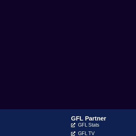
GFL Partner
GFL Stats
GFL TV