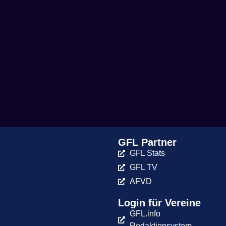
GFL Partner
GFL Stats
GFL TV
AFVD
Login für Vereine
GFL.info
Redaktionsystem