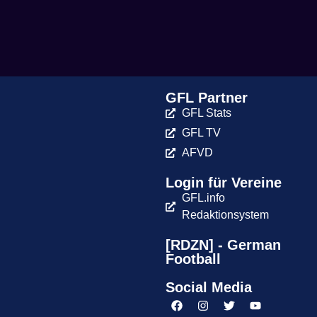
GFL Partner
GFL Stats
GFL TV
AFVD
Login für Vereine
GFL.info
Redaktionsystem
[RDZN] - German
Football
Social Media