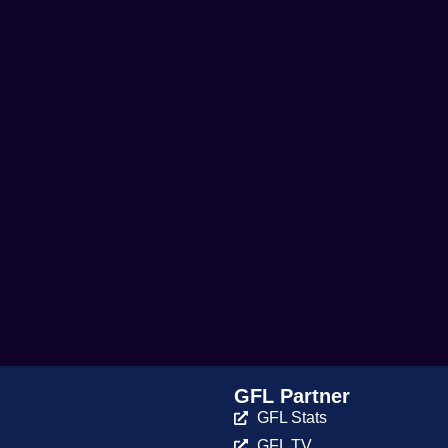
GFL Partner
GFL Stats
GFL TV