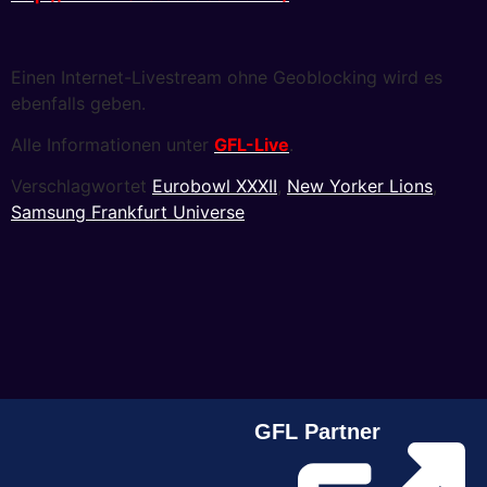
Einen Internet-Livestream ohne Geoblocking wird es
ebenfalls geben.
Alle Informationen unter
GFL-Live
.
Verschlagwortet
Eurobowl XXXII
,
New Yorker Lions
,
Samsung Frankfurt Universe
GFL Partner