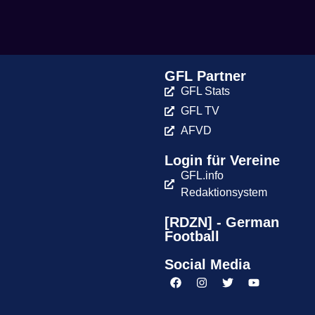
GFL Partner
GFL Stats
GFL TV
AFVD
Login für Vereine
GFL.info
Redaktionsystem
[RDZN] - German
Football
Social Media