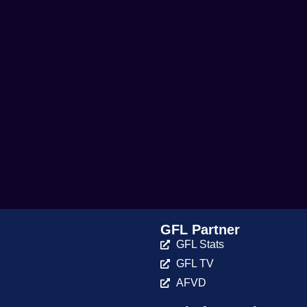
GFL Partner
GFL Stats
GFL TV
AFVD