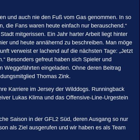
geben und auch nie den Fuß vom Gas genommen. In so
en, die Fans waren heute einfach nur berauschend.“
t mitgerissen. Ein Jahr harter Arbeit liegt hinter
as hier und heute annähernd zu beschreiben. Man möge
nft verweist er lachend auf die nächsten Tage: „Jetzt
n.“ Besonders gefreut haben sich Spieler und
gen Weggefährten eingeladen. Ohne deren Beitrag
ündungsmitglied Thomas Zink.
ihre Karriere im Jersey der Wilddogs. Runningback
eiver Lukas Klima und das Offensive-Line-Urgestein
ische Saison in der GFL2 Süd, deren Ausgang so nur
on als Ziel ausgerufen und wir haben es als Team