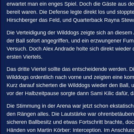
erwartet man ein enges Spiel. Doch die Gäste aus d
bereit waren. Die Defense legte direkt los und stopp
Hirschberger das Feld, und Quarterback Rayna Stewar
Die Verteidigung der Wilddogs zeigte sich an diesem 
der Ball sofort angegriffen, und ein erzwungener Fum
Versuch. Doch Alex Andrade holte sich direkt wieder 
ersten Viertels.
Das dritte Viertel sollte das entscheidende werden. D
Wilddogs ordentlich nach vorne und zeigten eine komp
Kurz darauf sicherten die Wilddogs wieder den Ball, u
vor der Halbzeitpause sorgte dann Sami Kilic dafür, 
Die Stimmung in der Arena war jetzt schon ekstatis
den Rängen alles. Die Lautstärke war ohrenbetäubend
sicheren Ballbesitz und etwas Fortschritt brachte, do
Händen von Martin Körber: Interception. Im Anschlu