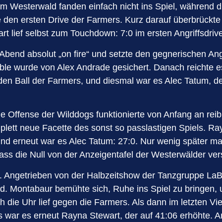
em Westerwald fanden einfach nicht ins Spiel, während 
te den ersten Drive der Farmers. Kurz darauf überbrückt
t lief selbst zum Touchdown: 7:0 im ersten Angriffsdriv
Abend absolut „on fire“ und setzte den gegnerischen Ang
ble wurde von Alex Andrade gesichert. Danach reichte e
den Ball der Farmers, und diesmal war es Alec Tatum, d
ie Offense der Wilddogs funktionierte von Anfang an reib
lett neue Facette des sonst so passlastigen Spiels. Ray
nd erneut war es Alec Tatum: 27:0. Nur wenig später mac
dass die Null von der Anzeigentafel der Westerwälder ve
ch. Angetrieben von der Halbzeitshow der Tanzgruppe La
. Montabaur bemühte sich, Ruhe ins Spiel zu bringen, un
ch die Uhr lief gegen die Farmers. Als dann im letzten Vi
ss war es erneut Rayna Stewart, der auf 41:06 erhöhte