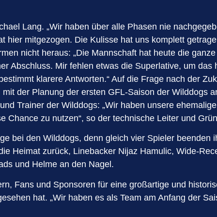
Michael Lang. „Wir haben über alle Phasen nie nachge
t hier mitgezogen. Die Kulisse hat uns komplett getrag
 nicht heraus: „Die Mannschaft hat heute die ganze Stad
scher Abschluss. Mir fehlen etwas die Superlative, um d
bestimmt klarere Antworten.“ Auf die Frage nach der Zuku
m mit der Planung der ersten GFL-Saison der Wilddogs a
r und Trainer der Wilddogs: „Wir haben unsere ehemali
iese Chance zu nutzen“, so der technische Leiter und Gr
uge bei den Wilddogs, denn gleich vier Spieler beenden 
die Heimat zurück, Linebacker Nijaz Hamulic, Wide-Rec
Pads und Helme an den Nagel.
nern, Fans und Sponsoren für eine großartige und histor
esehen hat. „Wir haben es als Team am Anfang der Sais