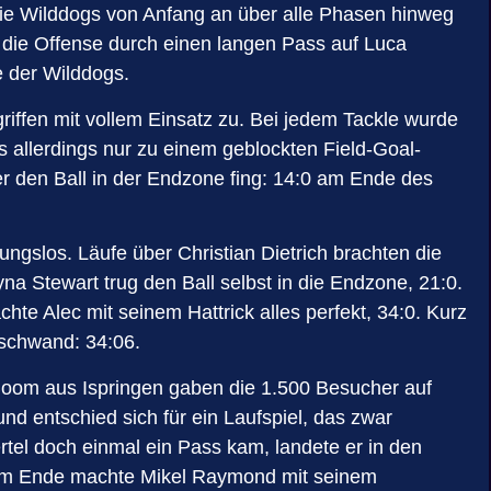
die Wilddogs von Anfang an über alle Phasen hinweg
e die Offense durch einen langen Pass auf Luca
e der Wilddogs.
riffen mit vollem Einsatz zu. Bei jedem Tackle wurde
s allerdings nur zu einem geblockten Field-Goal-
er den Ball in der Endzone fing: 14:0 am Ende des
ungslos. Läufe über Christian Dietrich brachten die
na Stewart trug den Ball selbst in die Endzone, 21:0.
hte Alec mit seinem Hattrick alles perfekt, 34:0. Kurz
rschwand: 34:06.
Boom aus Ispringen gaben die 1.500 Besucher auf
d entschied sich für ein Laufspiel, das zwar
ertel doch einmal ein Pass kam, landete er in den
. Am Ende machte Mikel Raymond mit seinem