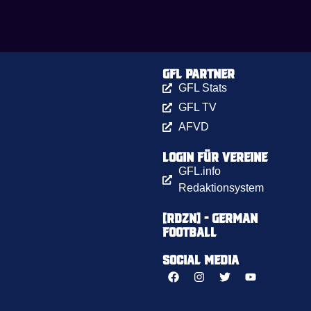
GFL Partner
GFL Stats
GFL TV
AFVD
Login für Vereine
GFL.info
Redaktionsystem
[RDZN] - German
Football
Social Media