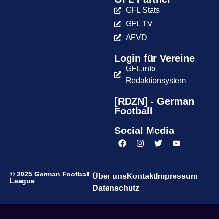
GFL Stats
GFL TV
AFVD
Login für Vereine
GFL.info
Redaktionsystem
[RDZN] - German
Football
Social Media
© 2025 German Football
Über uns
Kontakt
Impressum
League
Datenschutz