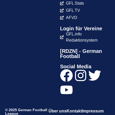
GFL Stats
GFL TV
AFVD
Login für Vereine
GFL.info
Redaktionsystem
[RDZN] - German
Football
Social Media
© 2025 German Football
Über uns
Kontakt
Impressum
League