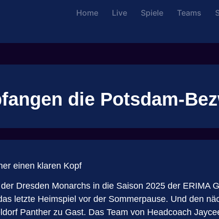
Home
Live
Spiele
Teams
S
fangen die Potsdam-Bez
er einen klaren Kopf
t der Dresden Monarchs in die Saison 2025 der ERIMA Ge
das letzte Heimspiel vor der Sommerpause. Und den näch
dorf Panther zu Gast. Das Team von Headcoach Jaycee K