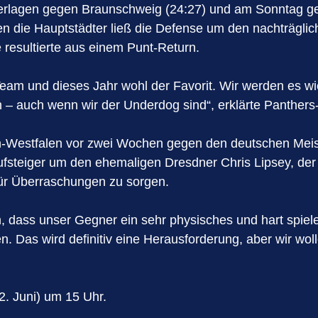
derlagen gegen Braunschweig (24:27) und am Sonntag geg
gen die Hauptstädter ließ die Defense um den nachträgli
resultierte aus einem Punt-Return.
es Team und dieses Jahr wohl der Favorit. Wir werden e
n – auch wenn wir der Underdog sind“, erklärte Panther
in-Westfalen vor zwei Wochen gegen den deutschen Mei
teiger um den ehemaligen Dresdner Chris Lipsey, der in 
 für Überraschungen zu sorgen.
, dass unser Gegner ein sehr physisches und hart spi
men. Das wird definitiv eine Herausforderung, aber wir 
. Juni) um 15 Uhr.