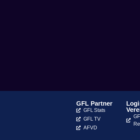
GFL Partner
Logi
Vere
GFL Stats
GF
GFL TV
Re
AFVD