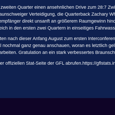
 zweiten Quarter einen ansehnlichen Drive zum 28:7 Zw
raunschweiger Verteidigung, die Quarterback Zachary Wh
empfänger direkt unsanft an größerem Raumgewinn hinder
leich in den ersten zwei Quartern in einseitiges Fahrwass
eten nach dieser Anfang August zum ersten Interconfere
l nochmal ganz genau anschauen, woran es letztlich gel
 arbeiten. Gratulation an ein stark verbessertes Brauns
offiziellen Stat-Seite der GFL abrufen.https://gflstats.in