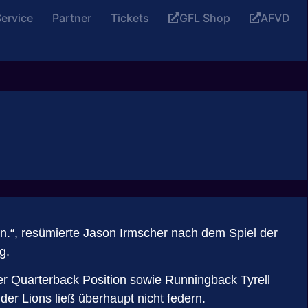
ervice
Partner
Tickets
GFL Shop
AFVD
n.“, resümierte Jason Irmscher nach dem Spiel der
g.
r Quarterback Position sowie Runningback Tyrell
er Lions ließ überhaupt nicht federn.