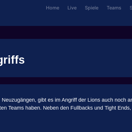
Home
Live
Spiele
Teams
S
riffs
n Neuzugängen, gibt es im Angriff der Lions auch noch a
mten Teams haben. Neben den Fullbacks und Tight Ends, 