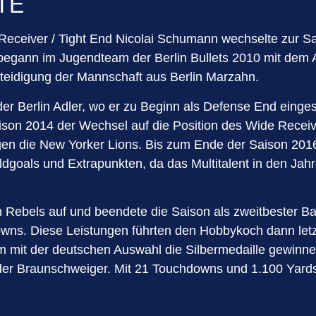
 TE
Receiver / Tight End Nicolai Schumann wechselte zur S
egann im Jugendteam der Berlin Bullets 2010 mit dem Ame
rteidigung der Mannschaft aus Berlin Marzahn.
 Berlin Adler, wo er zu Beginn als Defense End eingese
son 2014 der Wechsel auf die Position des Wide Receive
en die New Yorker Lions. Bis zum Ende der Saison 2016 
dgoals und Extrapunkten, da das Multitalent in den Jah
rlin Rebels auf und beendete die Saison als zweitbester 
s. Diese Leistungen führten den Hobbykoch dann letzt
mit der deutschen Auswahl die Silbermedaille gewinnen 
der Braunschweiger. Mit 21 Touchdowns und 1.100 Yards 