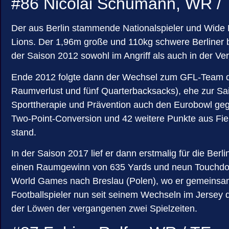
#86 Nicolai Schumann, WR /
Der aus Berlin stammende Nationalspieler und Wide 
Lions. Der 1,96m große und 110kg schwere Berliner b
der Saison 2012 sowohl im Angriff als auch in der Ve
Ende 2012 folgte dann der Wechsel zum GFL-Team der
Raumverlust und fünf Quarterbacksacks), ehe zur Sai
Sporttherapie und Prävention auch den Eurobowl geg
Two-Point-Conversion und 42 weitere Punkte aus Fiel
stand.
In der Saison 2017 lief er dann erstmalig für die Be
einen Raumgewinn von 635 Yards und neun Touchdown
World Games nach Breslau (Polen), wo er gemeinsam 
Footballspieler nun seit seinem Wechseln im Jersey 
der Löwen der vergangenen zwei Spielzeiten.