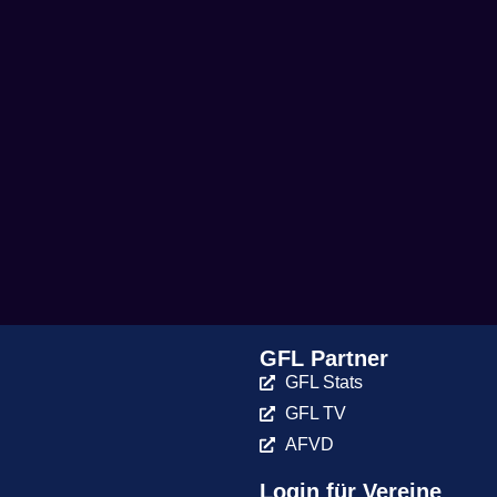
GFL Partner
GFL Stats
GFL TV
AFVD
Login für Vereine