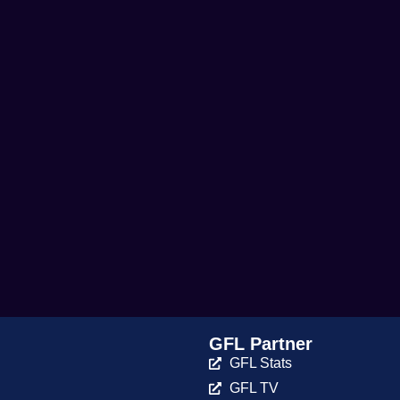
GFL Partner
GFL Stats
GFL TV