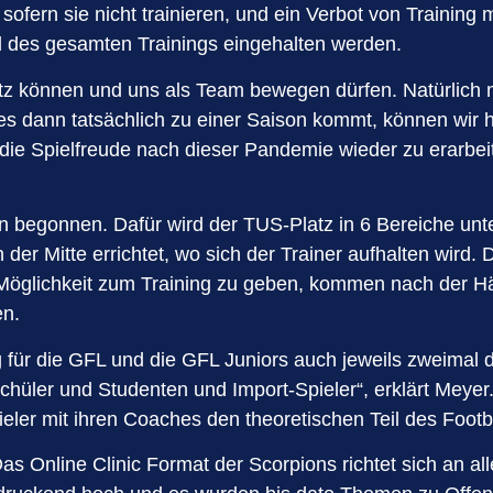
, sofern sie nicht trainieren, und ein Verbot von Traini
d des gesamten Trainings eingehalten werden.
Platz können und uns als Team bewegen dürfen. Natürlich
 es dann tatsächlich zu einer Saison kommt, können wir 
uns die Spielfreude nach dieser Pandemie wieder zu erarb
n begonnen. Dafür wird der TUS-Platz in 6 Bereiche unte
er Mitte errichtet, wo sich der Trainer aufhalten wird. 
ie Möglichkeit zum Training zu geben, kommen nach der Hä
en.
ür die GFL und die GFL Juniors auch jeweils zweimal die
Schüler und Studenten und Import-Spieler“, erklärt Mey
eler mit ihren Coaches den theoretischen Teil des Footba
Das Online Clinic Format der Scorpions richtet sich an