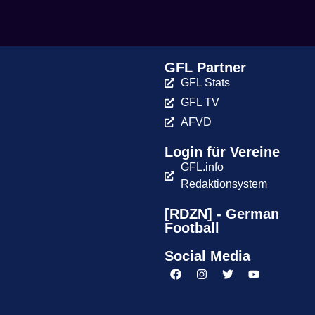
GFL Partner
GFL Stats
GFL TV
AFVD
Login für Vereine
GFL.info
Redaktionsystem
[RDZN] - German
Football
Social Media