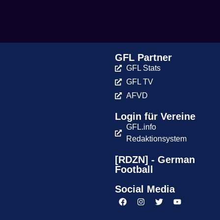
GFL Partner
GFL Stats
GFL TV
AFVD
Login für Vereine
GFL.info
Redaktionsystem
[RDZN] - German
Football
Social Media