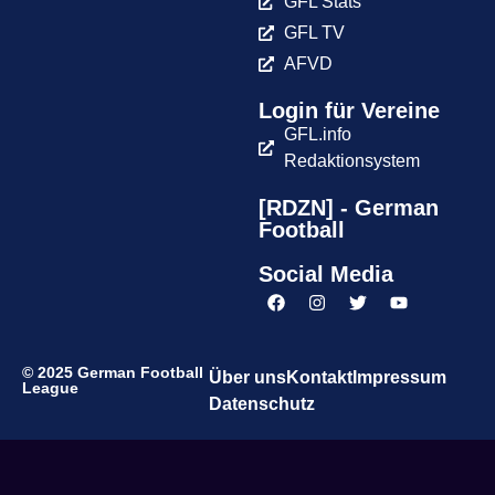
GFL Stats
GFL TV
AFVD
Login für Vereine
GFL.info
Redaktionsystem
[RDZN] - German
Football
Social Media
© 2025 German Football
Über uns
Kontakt
Impressum
League
Datenschutz