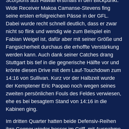
Scorpions aus Hawaii erstmals in den Blickpunkt:
Wide Receiver Makoa Camanse-Stevens fing
seine ersten erfolgreichen Pässe in der GFL.
Dabei wurde recht schnell deutlich, dass er zwar
nicht so flink und wendig wie zum Beispiel ein
Fabian Weigel ist, dafür aber mit seiner Größe und
Fangsicherheit durchaus die erhoffte Verstärkung
werden kann. Auch dank seiner Catches drang
Stuttgart bis tief in die gegnerische Hälfte vor und
krönte diesen Drive mit dem Lauf-Touchdown zum
14:16 von Sullivan. Kurz vor der Halbzeit wurde
der Kemptener Eric Paopao noch wegen seines
zweiten persönlichen Fouls des Feldes verwiesen,
ehe es bei besagtem Stand von 14:16 in die
Kabinen ging.
Im dritten Quarter hatten beide Defensiv-Reihen
ihre Gegner wieder besser im Griff, mit Ausnahme