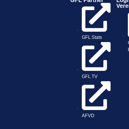
GFL Partner
Logi
Vere
GFL Stats
GFL TV
AFVD