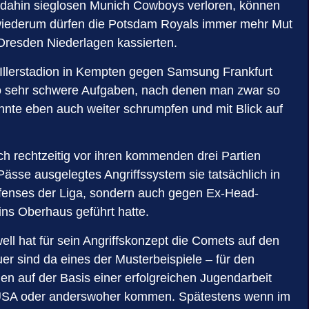
is dahin sieglosen Munich Cowboys verloren, können
 wiederum dürfen die Potsdam Royals immer mehr Mut
Dresden Niederlagen kassierten.
n Illerstadion in Kempten gegen Samsung Frankfurt
lso sehr schwere Aufgaben, nach denen man zwar so
önnte eben auch weiter schrumpfen und mit Blick auf
ch rechtzeitig vor ihren kommenden drei Partien
sse ausgelegtes Angriffssystem sie tatsächlich in
-Defenses der Liga, sondern auch gegen Ex-Head-
ins Oberhaus geführt hatte.
ell hat für sein Angriffskonzept die Comets auf den
r sind da eines der Musterbeispiele – für den
uen auf der Basis einer erfolgreichen Jugendarbeit
en USA oder anderswoher kommen. Spätestens wenn im