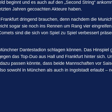
Feld beginnt und es auch auf den „Second String“ ankom
etzten Jahren gecoachten Akteure haben.
n Frankfurt dringend brauchen, denn nachdem die Muni
lleicht sogar sie noch ins Rennen um Rang vier eingreif
omets sind die sich von Spiel zu Spiel verbessert präs
Münchner Dantestadion schlagen können. Das Hinspiel 
 gegen das Top-Duo aus Hall und Frankfurt hinter sich. 
 dazu passen könnte, dass beide Mannschaften vor Sais
lso sowohl in München als auch in Ingolstadt erlaubt – no