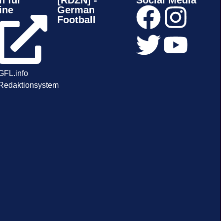
n für
[RDZN] -
Social Media
ine
German
Football
GFL.info
Redaktionsystem