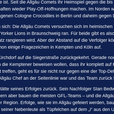
e ist. Seit die Allgäu Comets ihr Heimspiel gegen die b
chaften wieder Play-Off-Hoffnungen machen. Im Norden
agenen Cologne Crocodiles in Berlin und daheim gegen 
in sich: Die Allgäu Comets versuchen sich im heimische
Yorker Lions in Braunschweig ran. Für beide gibt es a
atz rangieren wird. Aber der Abstand auf die Verfolger k
hon einige Fragezeichen in Kempten und Köln auf.
 Kirchdorf auf die Siegerstraße zurückgekehrt. Gerade no
ie Kemptener beweisen wollen, dass ihr komplett auf Pä
t treffen, geht es für sie nicht nur gegen eine der Top
Allgäu Chef an der Seitenlinie war und das Team zurück 
tätte seines Erfolges zurück. Sein Nachfolger Stan Bedw
Kern aber bauen die meisten GFL-Teams – und die Allgäue
er Region. Erfolge, wie sie im Allgäu gefeiert werden, ba
ge seiner Nebenleute als Tüpfelchen auf dem „i“ aus d