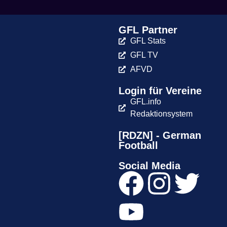
GFL Partner
GFL Stats
GFL TV
AFVD
Login für Vereine
GFL.info
Redaktionsystem
[RDZN] - German
Football
Social Media