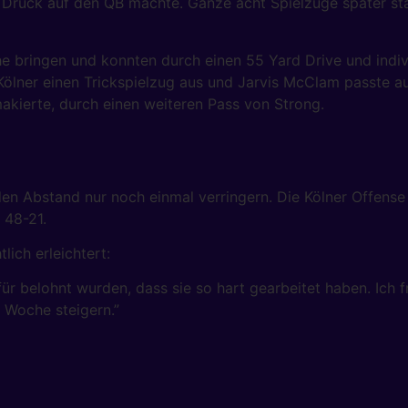
 Druck auf den QB machte. Ganze acht Spielzüge später st
he bringen und konnten durch einen 55 Yard Drive und indivi
ölner einen Trickspielzug aus und Jarvis McClam passte au
akierte, durch einen weiteren Pass von Strong.
den Abstand nur noch einmal verringern. Die Kölner Offense
48-21.
ich erleichtert:
ür belohnt wurden, dass sie so hart gearbeitet haben. Ich fr
 Woche steigern.”