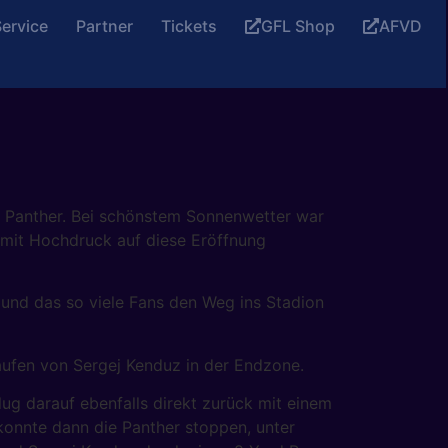
ervice
Partner
Tickets
GFL Shop
AFVD
f Panther. Bei schönstem Sonnenwetter war
n mit Hochdruck auf diese Eröffnung
t und das so viele Fans den Weg ins Stadion
Läufen von Sergej Kenduz in der Endzone.
lug darauf ebenfalls direkt zurück mit einem
konnte dann die Panther stoppen, unter