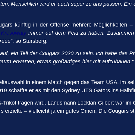
en. Menschlich wird er auch super zu uns passen. Ein eh
rs künftig in der Offense mehrere Möglichkeiten – schl
 Kresowaty
immer auf dem Feld zu haben. Zusammen
freue“
, so Stursberg.
rauf, ein Teil der Cougars 2020 zu sein. Ich habe das 
 kaum erwarten, etwas großartiges hier mit aufzubauen.“
eltauswahl in einem Match gegen das Team USA, im selb
019 schaffte er es mit den Sydney UTS Gators ins Halbfi
rs-Trikot tragen wird. Landsmann Locklan Gilbert war im 
rzielte – vielleicht ja ein gutes Omen. Die Cougars star