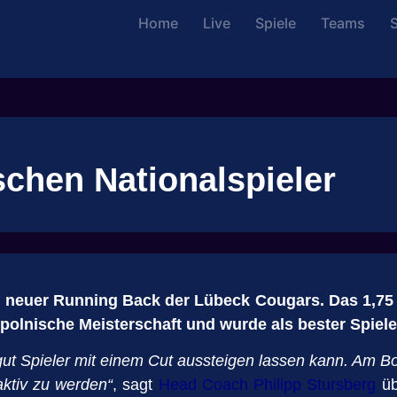
Home
Live
Spiele
Teams
S
schen Nationalspieler
 neuer Running Back der Lübeck Cougars. Das 1,75
polnische Meisterschaft und wurde als bester Spiele
gut Spieler mit einem Cut aussteigen lassen kann. Am Bo
aktiv zu werden“
, sagt
Head Coach Philipp Stursberg
üb