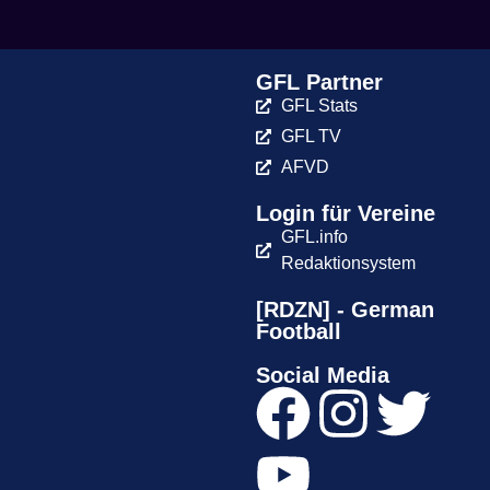
GFL Partner
GFL Stats
GFL TV
AFVD
Login für Vereine
GFL.info
Redaktionsystem
[RDZN] - German
Football
Social Media