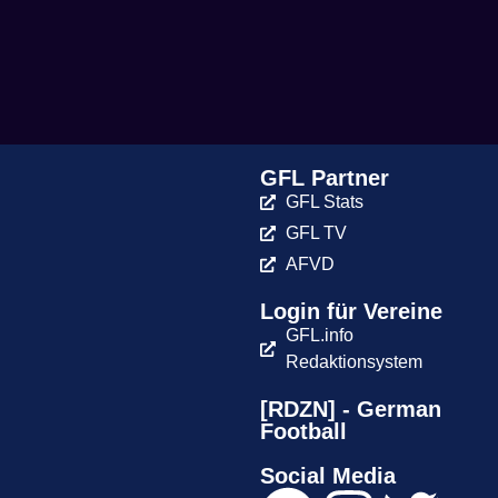
GFL Partner
GFL Stats
GFL TV
AFVD
Login für Vereine
GFL.info
Redaktionsystem
[RDZN] - German
Football
Social Media