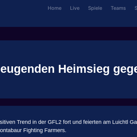
Home
Live
Spiele
Teams
S
rzeugenden Heimsieg geg
sitiven Trend in der GFL2 fort und feierten am Luicht
Montabaur Fighting Farmers.