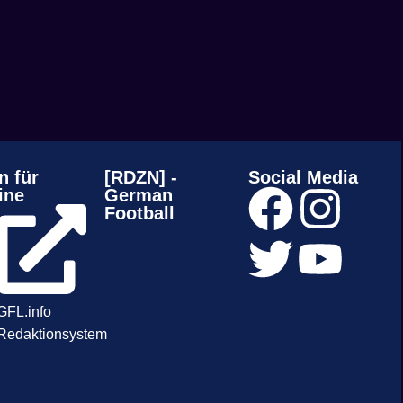
n für
[RDZN] -
Social Media
ine
German
Football
GFL.info
Redaktionsystem