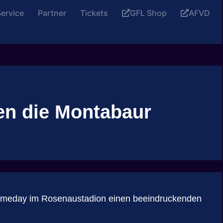
ervice
Partner
Tickets
GFL Shop
AFVD
en die Montabaur
l Gameday im Rosenaustadion einen beeindruckenden