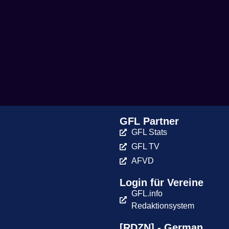
GFL Partner
GFL Stats
GFL TV
AFVD
Login für Vereine
GFL.info
Redaktionsystem
[RDZN] - German