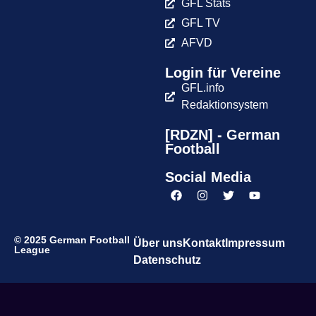
GFL Stats
GFL TV
AFVD
Login für Vereine
GFL.info
Redaktionsystem
[RDZN] - German
Football
Social Media
© 2025 German Football
Über uns
Kontakt
Impressum
League
Datenschutz