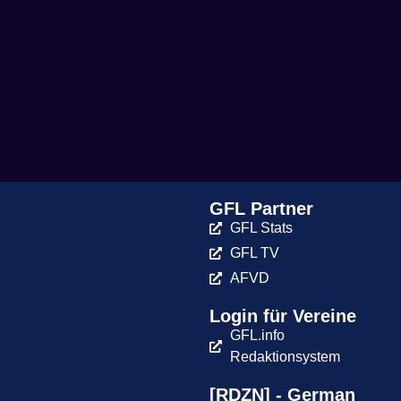
GFL Partner
GFL Stats
GFL TV
AFVD
Login für Vereine
GFL.info
Redaktionsystem
[RDZN] - German