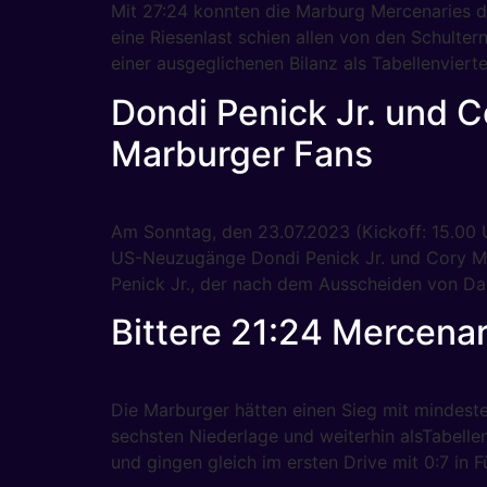
Mit 27:24 konnten die Marburg Mercenaries d
eine Riesenlast schien allen von den Schulter
einer ausgeglichenen Bilanz als Tabellenvierte
Dondi Penick Jr. und 
Marburger Fans
Am Sonntag, den 23.07.2023 (Kickoff: 15.00
US-Neuzugänge Dondi Penick Jr. und Cory M
Penick Jr., der nach dem Ausscheiden von Da
Bittere 21:24 Mercena
Die Marburger hätten einen Sieg mit mindes
sechsten Niederlage und weiterhin alsTabellen
und gingen gleich im ersten Drive mit 0:7 i