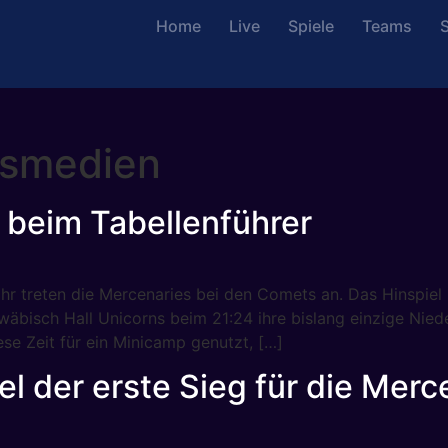
Home
Live
Spiele
Teams
S
esmedien
 beim Tabellenführer
r treten die Mercenaries bei den Comets an. Das Hinspiel 
äbisch Hall Unicorns beim 21:24 ihre bislang einzige Nied
se Zeit für ein Minicamp genutzt, […]
el der erste Sieg für die Merc