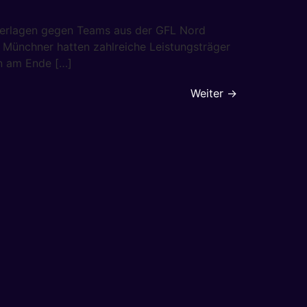
derlagen gegen Teams aus der GFL Nord
Münchner hatten zahlreiche Leistungsträger
n am Ende […]
Weiter
→