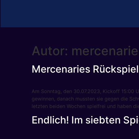
Autor:
mercenari
Mercenaries Rückspiel
Am Sonntag, den 30.07.2023, Kickoff 15:00 Uh
gewinnen, danach mussten sie gegen die Schw
letzten beiden Wochen spielfrei und haben die
Endlich! Im siebten Spi