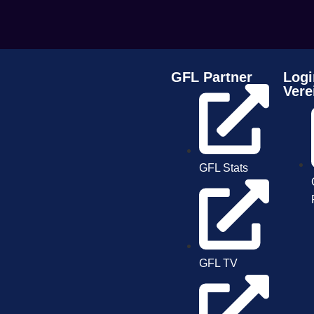
GFL Partner
Logi
Vere
GFL Stats
GFL TV