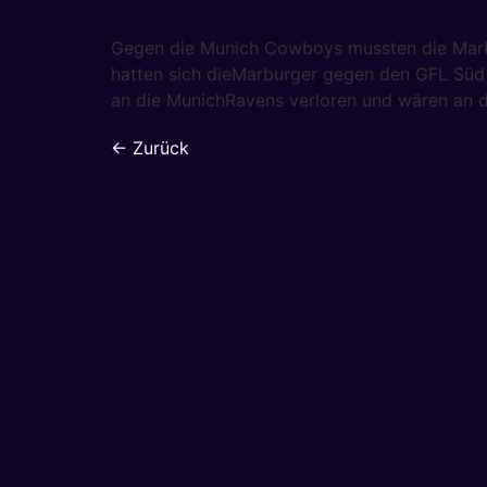
Gegen die Munich Cowboys mussten die Marb
hatten sich dieMarburger gegen den GFL Süd
an die MunichRavens verloren und wären an 
←
Zurück