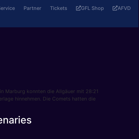
ervice
Partner
Tickets
GFL Shop
AFVD
in Marburg konnten die Allgäuer mit 28:21
erlage hinnehmen. Die Comets hatten die
enaries