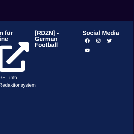
n für
[RDZN] -
Social Media
ine
German
Football
GFL.info
Redaktionsystem