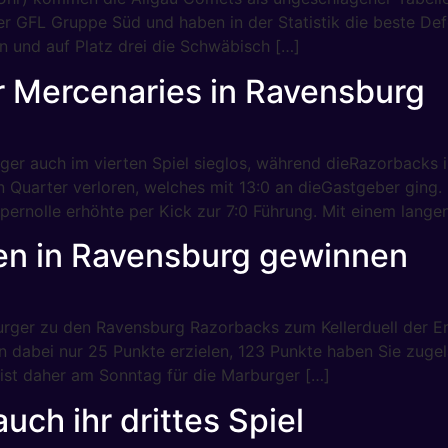
r GFL Gruppe Süd und haben in der Statistik die beste Def
en und auf Platz drei die Schwäbisch […]
 Mercenaries in Ravensburg
ger auch im vierten Spiel sieglos, während dieRazorbacks i
en Quarter verloren, welches mit 13:0 an dieGastgeber gin
ernolle erhöhte per Kick zur 7:0 Führung. Mit einem lange
en in Ravensburg gewinnen
rger zu den Ravensburg Razorbacks zum Kellerduell der E
n dabei nur 25 Punkte erzielen, 123 Punkte haben Sie zuge
ist daher am Sonntag für die Marburger […]
uch ihr drittes Spiel