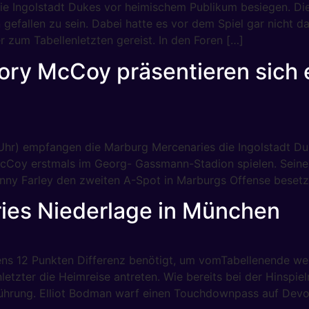
ie Ingolstadt Dukes vor heimischem Publikum besiegen. Die
n gefallen zu sein. Dabei hatte es vor dem Spiel gar nicht
r zum Tabellenletzten gereist. In den Foren […]
Cory McCoy präsentieren sich 
 Uhr) empfangen die Marburg Mercenaries die Ingolstadt D
cCoy erstmals im Georg- Gassmann-Stadion spielen. Seine
nny Farley den zweiten A-Spot in Marburgs Offense besetzt
ries Niederlage in München
tens 12 Punkten Differenz benötigt, um vomTabellenende w
letzter die Heimreise antreten. Wie bereits bei der Hinspi
n Führung. Elliot Bodman warf einen Touchdownpass auf Dev