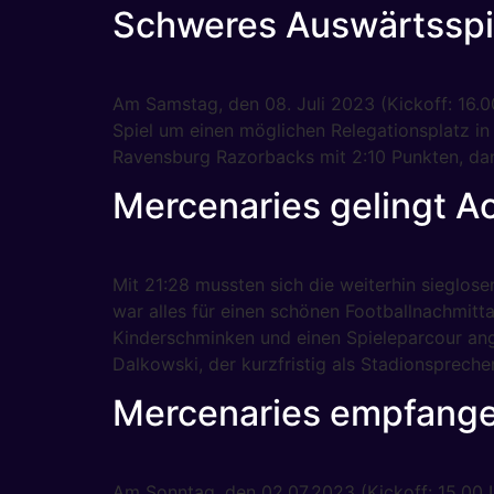
Schweres Auswärtsspie
Am Samstag, den 08. Juli 2023 (Kickoff: 16.
Spiel um einen möglichen Relegationsplatz in
Ravensburg Razorbacks mit 2:10 Punkten, d
Mercenaries gelingt 
Mit 21:28 mussten sich die weiterhin siegl
war alles für einen schönen Footballnachmit
Kinderschminken und einen Spieleparcour an
Dalkowski, der kurzfristig als Stadionspreche
Mercenaries empfange
Am Sonntag, den 02.07.2023 (Kickoff: 15.00