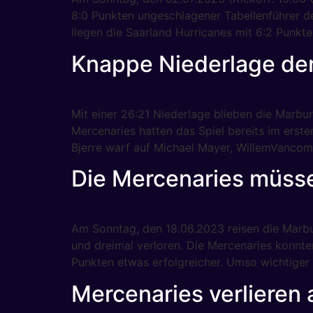
8:0 Punkten ungeschlagener Tabellenführer de
liegen die Saarland Hurricanes mit 6:2 Punkt
Knappe Niederlage der
Mit einer 26:21 Niederlage blieben die Marbur
Mercenaries hatten das Spiel bereits im erst
Bjerre warf auf Michael Mayer, WillemVancomp
Die Mercenaries müss
Am Sonntag, den 18.06.2023 reisen die Marbu
und dreimal verloren. Die Mercenaries konnte
Punkten etwas erfolgreicher. Umso wichtiger 
Mercenaries verlieren a