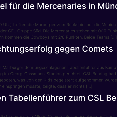
l für die Mercenaries in Mü
00 Uhr) treffen die Marburger zum Rückspiel auf die Munic
 der GFL Gruppe Süd. Die Mercenaries stehen mit 0:10 Punk
ann kommen die Cowboys mit 2:8 Punkten. Beide Teams […]
Achtungserfolg gegen Comets
osen Marburger dem ungeschlagenen Tabellenführer aus Ke
tag im Georg-Gassmann-Stadion gerichtet. CSL Behring hatt
geboten, was von den Kids begeistert aufgenommen wurde.
r einspringen musste, zeigte, dass er nichts […]
n Tabellenführer zum CSL B
 Uhr) kommen die Allgäu Comets als ungeschlagener Tabell