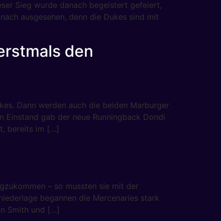
ser Sieg wurde danach begeistert gefeiert,
 danach ausgesehen, denn die Dukes sind mit
erstmals den
ukes. Dann werden auch die beiden Marburger
n Einstand gab der neue Runningback Dondi
, bereits im […]
egzukommen – so mussten sie mit der
elniederlage begannen die Mercenaries stark
on Smith und […]