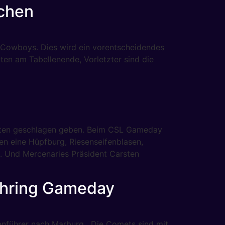
nchen
h Cowboys. Dies wird ein vorentscheidendes
ten am Tabellenende, Vorletzter sind die
mpten geschlagen geben. Beim CSL Gameday
en eine Hüpfburg, Riesenseifenblasen,
 Und Mercenaries Präsident Carsten
ehring Gameday
enführer nach Marburg. Die Comets sind mit