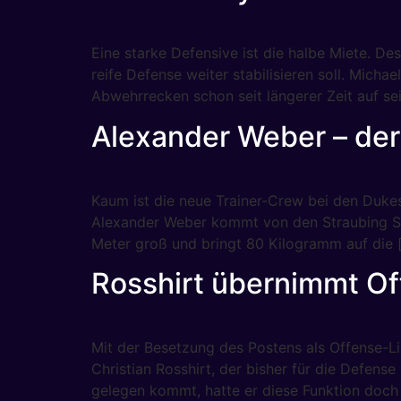
Eine starke Defensive ist die halbe Miete. D
reife Defense weiter stabilisieren soll. Mich
Abwehrrecken schon seit längerer Zeit auf sei
Alexander Weber – de
Kaum ist die neue Trainer-Crew bei den Dukes 
Alexander Weber kommt von den Straubing Spid
Meter groß und bringt 80 Kilogramm auf die 
Rosshirt übernimmt Of
Mit der Besetzung des Postens als Offense-Li
Christian Rosshirt, der bisher für die Defe
gelegen kommt, hatte er diese Funktion doch