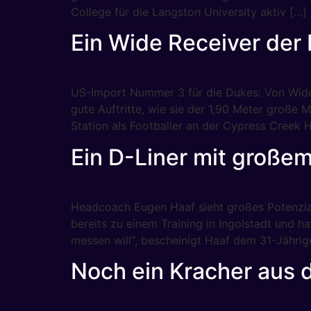
College für die Langston University aktiv […]
Ein Wide Receiver der 
US-Import Nummer 3 für die Dukes: Von Wide
gute Auftritte, wie sie der 1,90 Meter große 
Station als Footballer an der Cypress Creek 
Ein D-Liner mit großem
Headcoach Eugen Haaf sieht großes Potenzial
bereits zu einem Training in Ingolstadt und ha
messen will“, bescheinigt Haaf dem 31-Jährig
Noch ein Kracher aus 