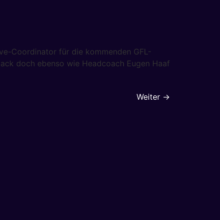
sive-Coordinator für die kommenden GFL-
terback doch ebenso wie Headcoach Eugen Haaf
Weiter
→