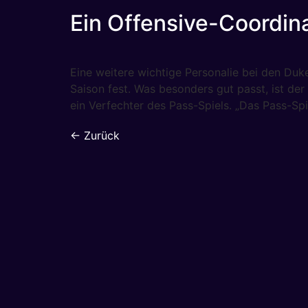
Ein Offensive-Coordin
Eine weitere wichtige Personalie bei den Du
Saison fest. Was besonders gut passt, ist d
ein Verfechter des Pass-Spiels. „Das Pass-Spi
←
Zurück