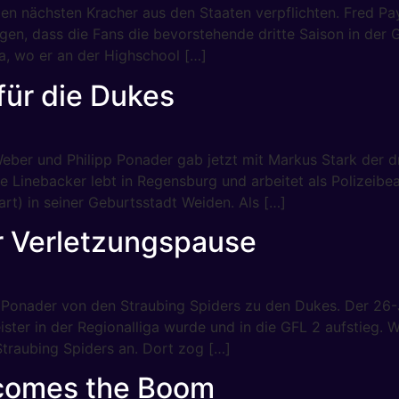
en nächsten Kracher aus den Staaten verpflichten. Fred Pa
agen, dass die Fans die bevorstehende dritte Saison in de
a, wo er an der Highschool […]
 für die Dukes
eber und Philipp Ponader gab jetzt mit Markus Stark der dr
 Linebacker lebt in Regensburg und arbeitet als Polizeibea
art) in seiner Geburtsstadt Weiden. Als […]
 Verletzungspause
Ponader von den Straubing Spiders zu den Dukes. Der 26-Jä
ster in der Regionalliga wurde und in die GFL 2 aufstieg. 
Straubing Spiders an. Dort zog […]
 comes the Boom