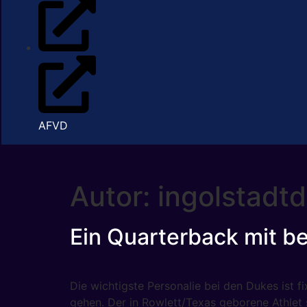
AFVD
Autor:
ingolstadt
Ein Quarterback mit be
Die wichtigste Personalie bei den Dukes ist f
gehen. Der in Rowlett/Texas geborene Athlet s