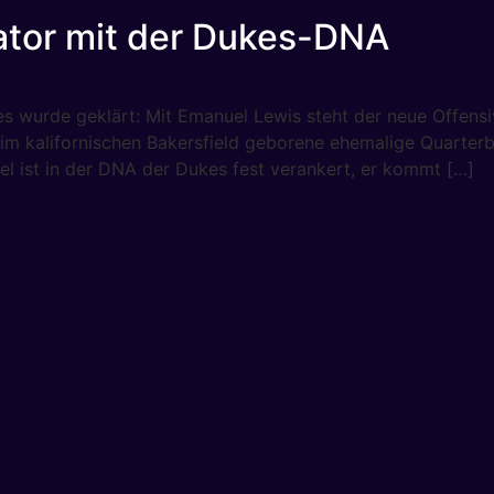
ator mit der Dukes-DNA
kes wurde geklärt: Mit Emanuel Lewis steht der neue Offen
er im kalifornischen Bakersfield geborene ehemalige Quar
el ist in der DNA der Dukes fest verankert, er kommt […]