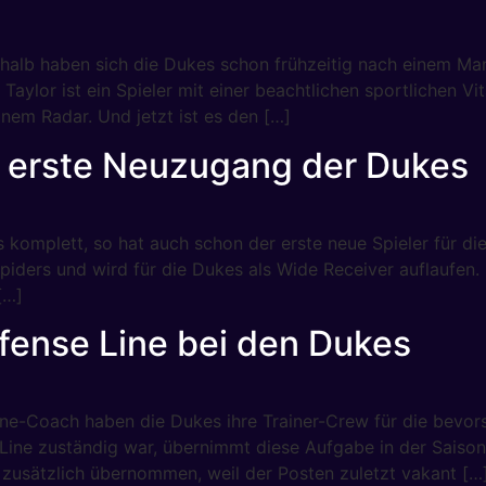
eshalb haben sich die Dukes schon frühzeitig nach einem M
ael Taylor ist ein Spieler mit einer beachtlichen sportliche
nem Radar. Und jetzt ist es den […]
r erste Neuzugang der Dukes
komplett, so hat auch schon der erste neue Spieler für die 
ers und wird für die Dukes als Wide Receiver auflaufen. E
[…]
fense Line bei den Dukes
ne-Coach haben die Dukes ihre Trainer-Crew für die bevor
nse Line zuständig war, übernimmt diese Aufgabe in der Sa
 zusätzlich übernommen, weil der Posten zuletzt vakant […