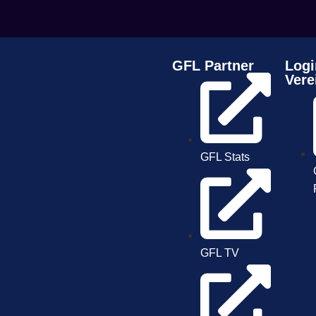
GFL Partner
Logi
Vere
GFL Stats
GFL TV