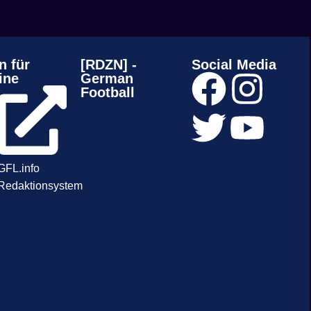
n für
[RDZN] -
Social Media
ine
German
Football
GFL.info
Redaktionsystem