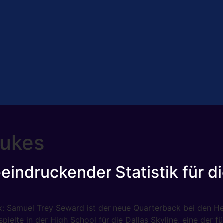
dukes
eindruckender Statistik für d
ix: Samuel Trey Seward ist der neue Quarterback bei den He
pielte in der High School für die Dallas Skyline, eine der 