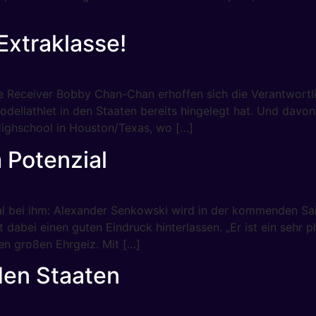
Extraklasse!
 Receiver Bobby Chan-Chan erhoffen sich die Verantwortli
Modellathlet in den Staaten bereits hingelegt hat. Und davon
Highschool in Houston/Texas, wo […]
 Potenzial
 bei ihm: Alexander Senkowski wird in der kommenden Sai
t dabei einen guten Eindruck hinterlassen. „Er ist ein sehr p
en großen Ehrgeiz. Mit […]
den Staaten