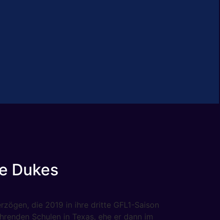
ie Dukes
rzögen, die 2019 in ihre dritte GFL1-Saison
führenden Schulen in Texas, ehe er dann im