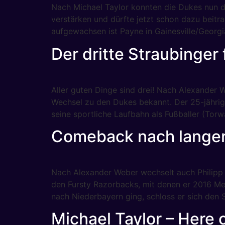
Nach Michael Taylor konnten die Dukes nun d
verstärken und dürfte jetzt schon dazu beitr
aufgewachsen ist Payne in Gainesville/Georgi
Der dritte Straubinger
Aller guten Dinge sind drei! Nach Alexander W
Wechsel zu den Dukes bekannt. Der 25-jährige
seine sportliche Laufbahn als Fußballer (Torw
Comeback nach langer
Nach Alexander Weber wechselt auch Philipp 
den Fursty Razorbacks, mit denen er 2016 Mei
nach Niederbayern ging, schloss er sich den 
Michael Taylor – Here