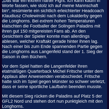
„Das war ein extrem harter Fight. Ich kann kaum in
Worte fassen, wie stolz ich auf meine Mannschaft
bin“, resümierte ein sichtlich erleichterter Headcoach
Klaudiusz Cholewinski nach dem Lokalderby gegen
die Longhorns. Bei
extrem hohen
Temperaturen
klatschten die Footballer der Solingen Paladins mit
ihren gut 150 mitgereisten Fans ab. An den
Gesichtern der Spieler konnte man allerdings
ablesen, welcher Kraftakt gerade hinter ihnen lag.
Nach einer bis zum Ende spannenden Partie gegen
die Longhorns aus Langenfeld stand der 1. Sieg der
Saison in den Büchern.
Vor dem Spiel hatten die Langenfelder ihren
etatmäßigen Quarterback Michel Fritsche unter dem
Applaus aller Anwesenden verabschiedet. Fritsche
hatte sich im Spiel gegen Münster so schwer verletzt,
dass er seine sportliche Laufbahn beenden musste.
Mit diesem Sieg rücken die Paladins auf Platz 5 der
GFL2 Nord und stehen dort nun punktgleich mit den
Longhorns.