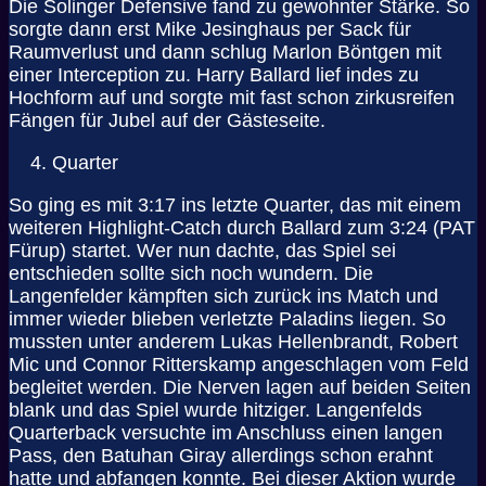
Die Solinger Defensive fand zu gewohnter Stärke. So
sorgte dann erst Mike Jesinghaus per Sack für
Raumverlust und dann schlug Marlon Böntgen mit
einer Interception zu. Harry Ballard lief indes zu
Hochform auf und sorgte mit fast schon zirkusreifen
Fängen für Jubel auf der Gästeseite.
Quarter
So ging es mit 3:17 ins letzte Quarter, das mit einem
weiteren Highlight-Catch durch Ballard zum 3:24 (PAT
Fürup) startet. Wer nun dachte, das Spiel sei
entschieden sollte sich noch wundern. Die
Langenfelder kämpften sich zurück ins Match und
immer wieder blieben verletzte Paladins liegen. So
mussten unter anderem Lukas Hellenbrandt, Robert
Mic und Connor Ritterskamp angeschlagen vom Feld
begleitet werden. Die Nerven lagen auf beiden Seiten
blank und das Spiel wurde hitziger. Langenfelds
Quarterback versuchte im Anschluss einen langen
Pass, den Batuhan Giray allerdings schon erahnt
hatte und abfangen konnte. Bei dieser Aktion wurde