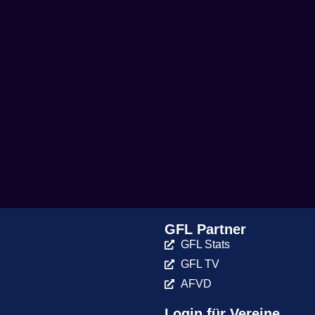
GFL Partner
GFL Stats
GFL TV
AFVD
Login für Vereine