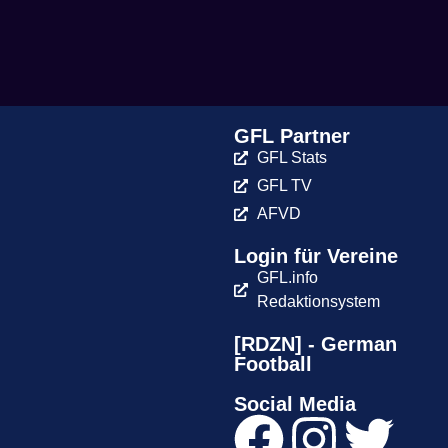
GFL Partner
GFL Stats
GFL TV
AFVD
Login für Vereine
GFL.info
Redaktionsystem
[RDZN] - German
Football
Social Media