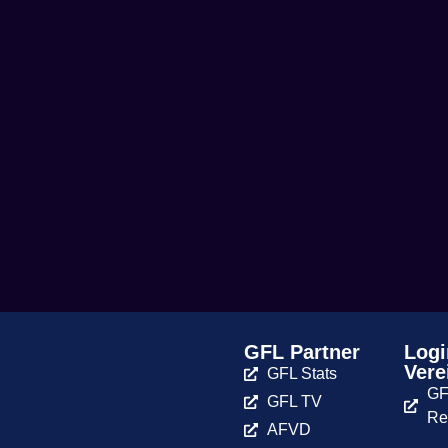
GFL Partner
Logi
Vere
GFL Stats
GF
GFL TV
Re
AFVD