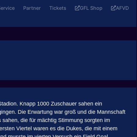
ervice
Partner
Tickets
GFL Shop
AFVD
 Stadion. Knapp 1000 Zuschauer sahen ein
rgingen. Die Erwartung war groß und die Mannschaft
ns sahen, die für mächtig Stimmung sorgten im
ersten Viertel waren es die Dukes, die mit einem
nd musste im vierten Versuch ein Field Goal