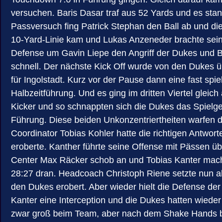
versuchen. Baris Dasar traf aus 52 Yards und es sta
Passversuch fing Patrick Stephan den Ball ab und die 
10-Yard-Linie kam und Lukas Anzeneder brachte sein
Defense um Gavin Liepe den Angriff der Dukes und Bar
schnell. Der nächste Kick Off wurde von den Dukes ü
für Ingolstadt. Kurz vor der Pause dann eine fast sp
Halbzeitführung. Und es ging im dritten Viertel gleic
Kicker und so schnappten sich die Dukes das Spielge
Führung. Diese beiden Unkonzentriertheiten warfen di
Coordinator Tobias Kohler hatte die richtigen Antwor
eroberte. Kanther führte seine Offense mit Pässen üb
Center Max Räcker schob an und Tobias Kanter macht
28:27 dran. Headcoach Christoph Riene setzte nun al
den Dukes erobert. Aber wieder hielt die Defense der
Kanter eine Interception und die Dukes hatten wied
zwar groß beim Team, aber nach dem Shake Hands bei