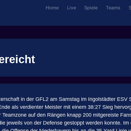
Home
Live
Spiele
Teams
S
ereicht
terschaft in der GFL2 am Samstag im Ingolstädter ESV
nde als verdienter Meister mit einem 38:27 Sieg hervo
ihrer Teamzone auf den Rängen knapp 200 mitgereiste Fa
 die jeweils von der Defense gestoppt werden konnte. Im 
die Offense der Niederbayern bis an die 35 Yard Linie u