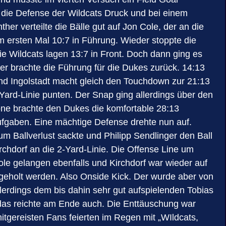
e die Defense der Wildcats Druck und bei einem
er verteilte die Bälle gut auf Jon Cole, der an die
 ersten Mal 10:7 in Führung. Wieder stoppte die
ie Wildcats lagen 13:7 in Front. Doch dann ging es
r brachte die Führung für die Dukes zurück. 14:13
 und Ingolstadt macht gleich den Touchdown zur 21:13
-Yard-Linie punten. Der Snap ging allerdings über den
zone brachte den Dukes die komfortable 28:13
aufgaben. Eine mächtige Defense drehte nun auf.
m Ballverlust sackte und Philipp Sendlinger den Ball
rchdorf an die 2-Yard-Linie. Die Offense Line um
e gelangen ebenfalls und Kirchdorf war wieder auf
geholt werden. Also Onside Kick. Der wurde aber von
llerdings dem bis dahin sehr gut aufspielenden Tobias
 das reichte am Ende auch. Die Enttäuschung war
gereisten Fans feierten im Regen mit „WIldcats,