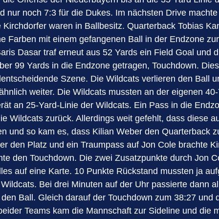
nd nur noch 7:3 für die Dukes. Im nächsten Drive macht
Kirchdorfer waren in Ballbesitz. Quarterback Tobias Kanth
e Farben mit einem gefangenen Ball in der Endzone zum
is Dasar traf erneut aus 52 Yards ein Field Goal und d
ber 99 Yards in die Endzone getragen, Touchdown. Diese
ielentscheidende Szene. Die Wildcats verlieren den Ball
h ähnlich weiter. Die Wildcats mussten an der eigenen 40
rät an 25-Yard-Linie der Wildcats. Ein Pass in die End
e Wildcats zurück. Allerdings weit gefehlt, dass diese 
ten und so kam es, dass Kilian Weber den Quarterback zu
er den Platz und ein Traumpass auf Jon Cole brachte Ki
e den Touchdown. Die zwei Zusatzpunkte durch Jon Col
les auf eine Karte. 10 Punkte Rückstand mussten ja auf
 Wildcats. Bei drei Minuten auf der Uhr passierte dann a
er den Ball. Gleich darauf der Touchdown zum 38:27 und
der Teams kam die Mannschaft zur Sideline und die mit