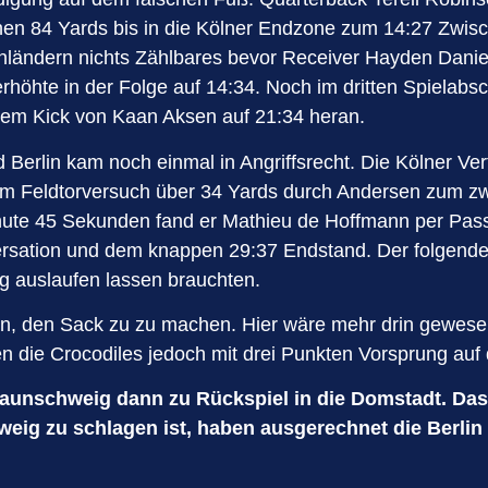
hen 84 Yards bis in die Kölner Endzone zum 14:27 Zwisc
ländern nichts Zählbares bevor Receiver Hayden Daniel
rhöhte in der Folge auf 14:34. Noch im dritten Spielabs
tem Kick von Kaan Aksen auf 21:34 heran.
d Berlin kam noch einmal in Angriffsrecht. Die Kölner 
nem Feldtorversuch über 34 Yards durch Andersen zum zw
Minute 45 Sekunden fand er Mathieu de Hoffmann per Pass
rsation und dem knappen 29:37 Endstand. Der folgende
eg auslaufen lassen brauchten.
ngen, den Sack zu zu machen. Hier wäre mehr drin gewe
n die Crocodiles jedoch mit drei Punkten Vorsprung auf 
nschweig dann zu Rückspiel in die Domstadt. Das S
ig zu schlagen ist, haben ausgerechnet die Berlin R