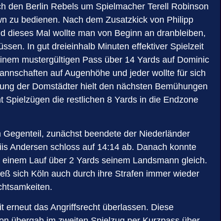
ch den Berlin Rebels um Spielmacher Terell Robinson
n zu bedienen. Nach dem Zusatzkick von Philipp
Und dieses Mal wollte man von Beginn an dranbleiben,
n. In gut dreieinhalb Minuten effektiver Spielzeit
einem mustergültigen Pass über 14 Yards auf Dominic
nnschaften auf Augenhöhe und jeder wollte für sich
digung der Domstädter hielt den nächsten Bemühungen
ht Spielzügen die restlichen 8 Yards in die Endzone
m Gegenteil, zunächst beendete der Niederländer
iis Andersen schloss auf 14:14 ab. Danach konnte
t einem Lauf über 2 Yards seinem Landsmann gleich.
ieß sich Köln auch durch ihre Strafen immer wieder
achtsamkeiten.
t erneut das Angriffsrecht überlassen. Diese
son übergab im zweiten Spielzug per Kurzpass über