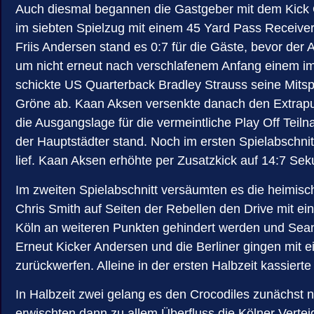
Auch diesmal begannen die Gastgeber mit dem Kick Of
im siebten Spielzug mit einem 45 Yard Pass Receiv
Friis Andersen stand es 0:7 für die Gäste, bevor der
um nicht erneut nach verschlafenem Anfang einem imm
schickte US Quarterback Bradley Strauss seine Mitsp
Gröne ab. Kaan Aksen versenkte danach den Extrapun
die Ausgangslage für die vermeintliche Play Off Te
der Hauptstädter stand. Noch im ersten Spielabschnitt
lief. Kaan Aksen erhöhte per Zusatzkick auf 14:7 Se
Im zweiten Spielabschnitt versäumten es die heimisc
Chris Smith auf Seiten der Rebellen den Drive mit e
Köln an weiteren Punkten gehindert werden und Sean
Erneut Kicker Andersen und die Berliner gingen mit e
zurückwerfen. Alleine in der ersten Halbzeit kassiert
In Halbzeit zwei gelang es den Crocodiles zunächst n
erwischten dann zu allem Überfluss die Kölner Verte