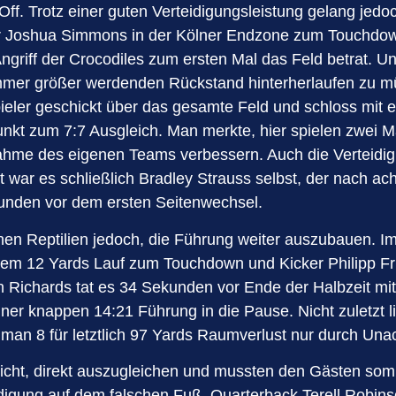
f. Trotz einer guten Verteidigungsleistung gelang jedo
er Joshua Simmons in der Kölner Endzone zum Touchdow
 Angriff der Crocodiles zum ersten Mal das Feld betrat. 
er größer werdenden Rückstand hinterherlaufen zu müsse
ieler geschickt über das gesamte Feld und schloss mit 
kt zum 7:7 Ausgleich. Man merkte, hier spielen zwei Ma
ilnahme des eigenen Teams verbessern. Auch die Vertei
 war es schließlich Bradley Strauss selbst, der nach ac
kunden vor dem ersten Seitenwechsel.
hen Reptilien jedoch, die Führung weiter auszubauen. I
inem 12 Yards Lauf zum Touchdown und Kicker Philipp Fr
 Richards tat es 34 Sekunden vor Ende der Halbzeit mi
iner knappen 14:21 Führung in die Pause. Nicht zuletzt l
e man 8 für letztlich 97 Yards Raumverlust nur durch Un
icht, direkt auszugleichen und mussten den Gästen somi
idigung auf dem falschen Fuß. Quarterback Terell Robin