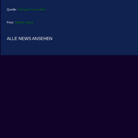
Quelle:
Cologne Crocodiles
Foto:
Nadine Bartz
ALLE NEWS ANSEHEN