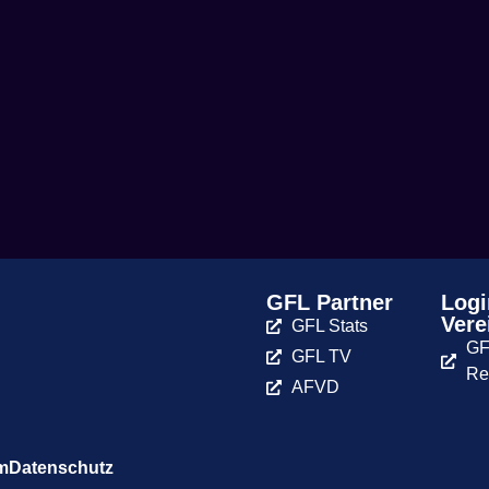
GFL Partner
Logi
Vere
GFL Stats
GF
GFL TV
Re
AFVD
m
Datenschutz