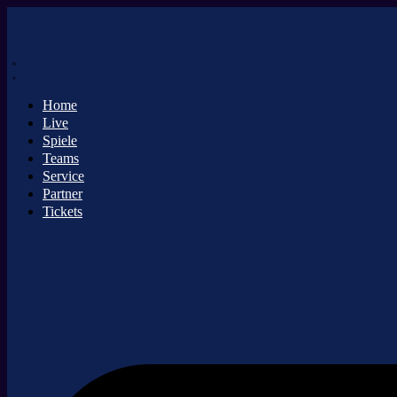
Zum
Inhalt
springen
Home
Live
Spiele
Teams
Service
Partner
Tickets